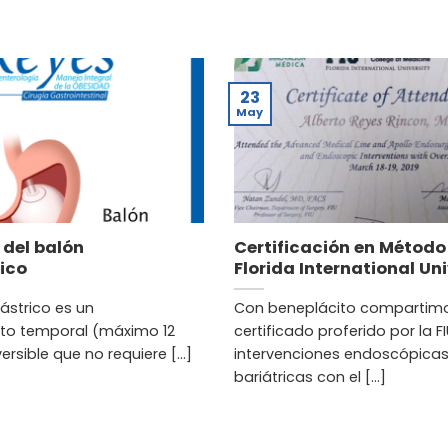
23
May
 del balón
Certificación en Método 
ico
Florida International Uni
gástrico es un
Con beneplácito compartimo
to temporal (máximo 12
certificado proferido por la F
rsible que no requiere [...]
intervenciones endoscópica
bariátricas con el [...]