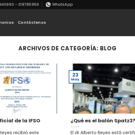
8940993 - 318785959
WhatsApp
monios
Contáctenos
ARCHIVOS DE CATEGORÍA:
BLOG
23
May
icial de la IFSO
¿Qué es el balón Spatz3
 Reyes recibió este
El dr Alberto Reyes está certi