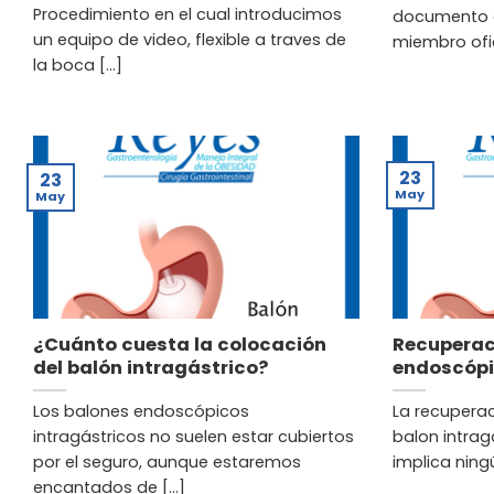
Procedimiento en el cual introducimos
documento q
un equipo de video, flexible a traves de
miembro ofici
la boca [...]
23
23
May
May
¿Cuánto cuesta la colocación
Recuperac
del balón intragástrico?
endoscópi
Los balones endoscópicos
La recuperac
intragástricos no suelen estar cubiertos
balon intrag
por el seguro, aunque estaremos
implica ningú
encantados de [...]