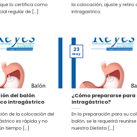
ue lo certifica como
la colocación, ajuste y retiro
al regular de [...]
intragastrico.
23
May
ión del balón
¿Cómo prepararse para 
co intragástrico
intragástrico?
ión de la colocación del
En la preparación para su co
ástrico es rápida y no
balón, se le requerirá reunirs
n tiempo [...]
nuestra Dietista [...]