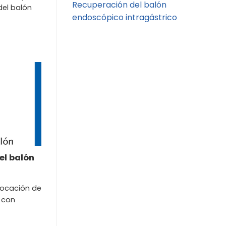
Recuperación del balón
 del balón
endoscópico intragástrico
el balón
locación de
e con