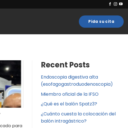
Pida su cita
Recent Posts
Endoscopia digestiva alta
(esofagogastroduodenoscopia)
Miembro oficial de la IFSO
¿Qué es el balón Spatz3?
¿Cuánto cuesta la colocación del
?
balón intragástrico?
ficado para