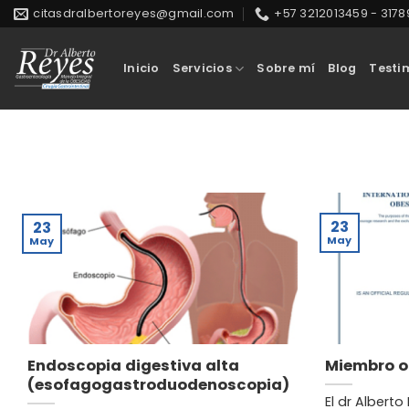
Saltar
citasdralbertoreyes@gmail.com
+57 3212013459 - 317
al
contenido
Inicio
Servicios
Sobre mí
Blog
Testi
23
23
May
May
Endoscopia digestiva alta
Miembro of
(esofagogastroduodenoscopia)
El dr Alberto