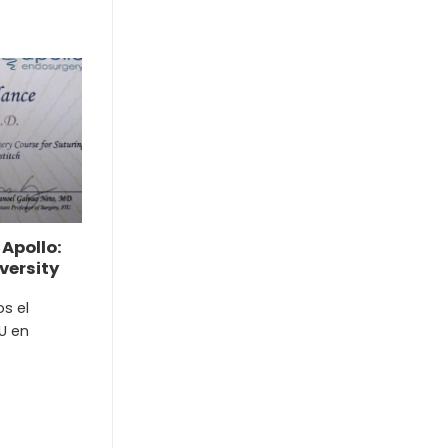
Apollo:
versity
s el
IU en
s