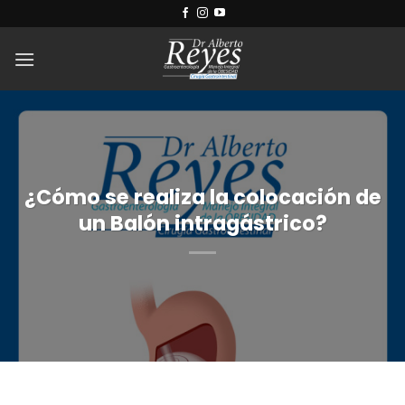
Saltar
al
contenido
¿Cómo se realiza la colocación de
un Balón intragástrico?