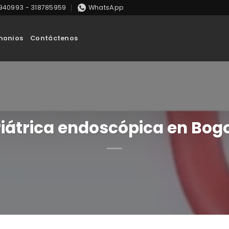
8940993 - 318785959
WhatsApp
monios
Contáctenos
riátrica endoscópica en Bogo