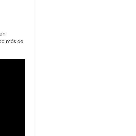
 en
ica más de