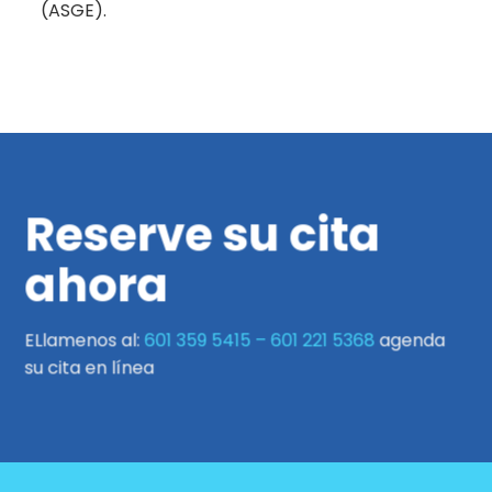
(ASGE).
Reserve su cita
ahora
ELlamenos al:
601 359 5415
–
601 221 5368
agenda
su cita en línea